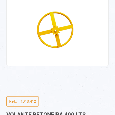
Ref.:ﾠ1013.412
VOLANTE BETONEIRA 400 LTS