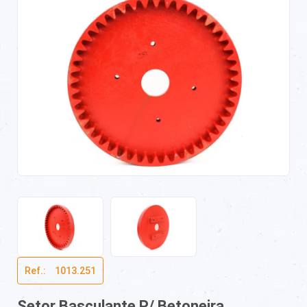
Ref.:ﾠ1013.251
Setor Basculante P/ Betoneira