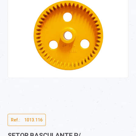
Ref.:ﾠ1013.116
SETOR BASCULANTE P/