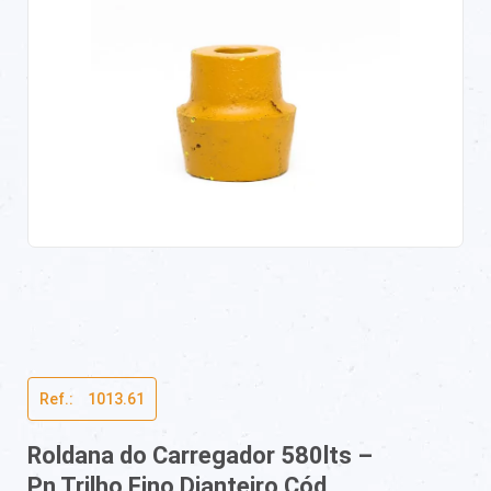
Ref.:ﾠ1013.61
Roldana do Carregador 580lts –
Pn Trilho Fino Dianteiro Cód.