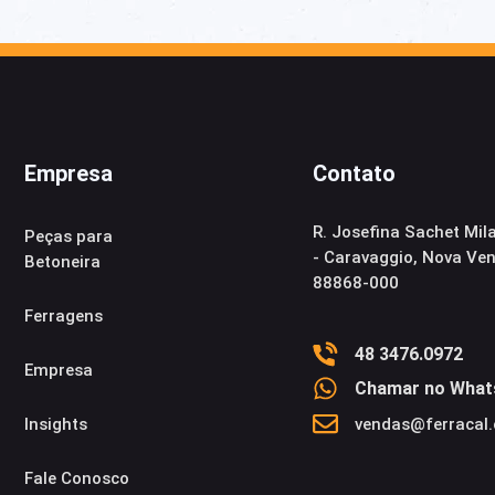
Empresa
Contato
R. Josefina Sachet Mil
Peças para
- Caravaggio, Nova Ve
Betoneira
88868-000
Ferragens
48 3476.0972
Empresa
Chamar no What
Insights​
vendas@ferracal
Fale Conosco