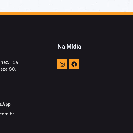
Na Mídia
anez, 159
neza SC,
sApp
.com.br