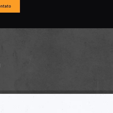
ntato
1