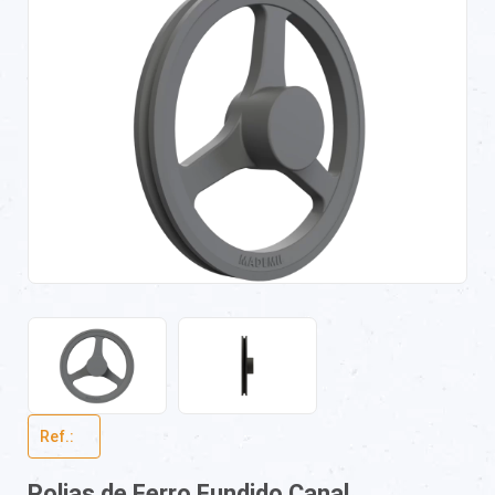
Ref.:ﾠ
Polias de Ferro Fundido Canal