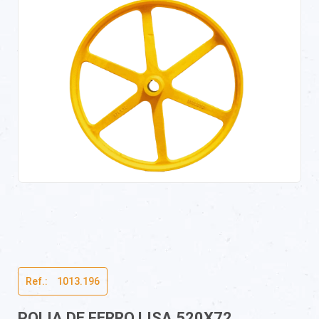
Ref.:ﾠ1013.196
POLIA DE FERRO LISA 520X72