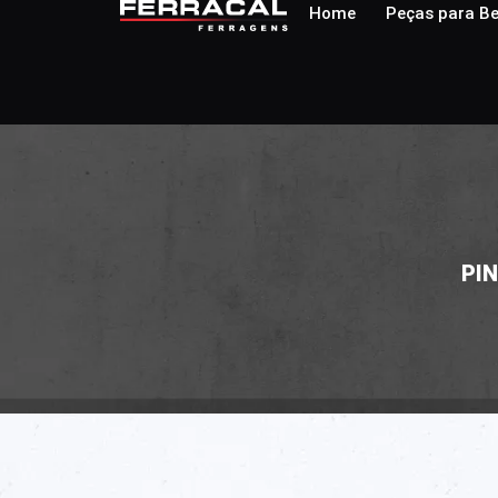
Home
Peças para Be
PI