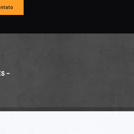
ntato
S –