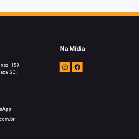
Na Mídia
anez, 159
neza SC,
sApp
.com.br