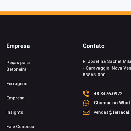
Empresa
Contato
R. Josefina Sachet Mil
Peças para
- Caravaggio, Nova Ve
Betoneira
88868-000
Ferragens
48 3476.0972
Empresa
Chamar no What
Insights​
vendas@ferracal
Fale Conosco