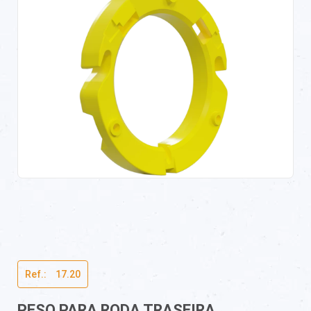
Ref.:ﾠ17.20
PESO PARA RODA TRASEIRA