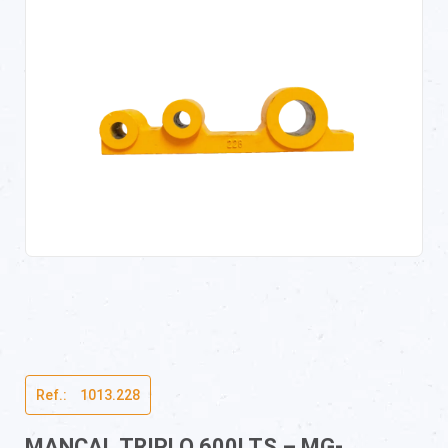
Ref.:ﾠ1013.228
MANCAL TRIPLO 600LTS – MG-