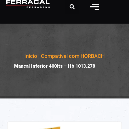
Inicio
|
Compativel com HORBACH
|
Mancal Inferior 400lts – Hb 1013.278