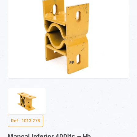
Ref.: 1013.278
Mancal Inferior 400lts – Hb