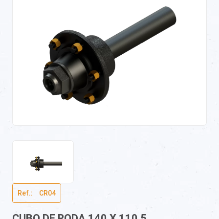
Ref.:ﾠCR04
CUBO DE RODA 140 X 110 5