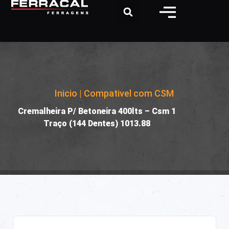
Inicio
|
Compativel com CSM
|
Cremalheira P/ Betoneira 400lts – Csm 1
Traço (144 Dentes) 1013.88