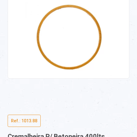
Ref.: 1013.88
Cremalheira P/ Betoneira 400lts