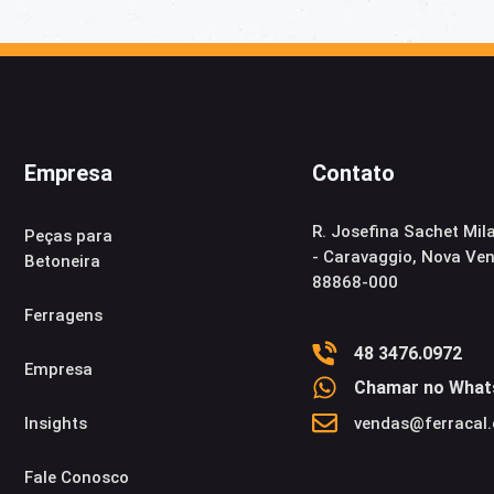
Empresa
Contato
R. Josefina Sachet Mil
Peças para
- Caravaggio, Nova Ve
Betoneira
88868-000
Ferragens
48 3476.0972
Empresa
Chamar no What
Insights​
vendas@ferracal
Fale Conosco