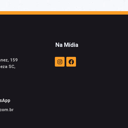
Na Mídia
anez, 159
neza SC,
sApp
.com.br