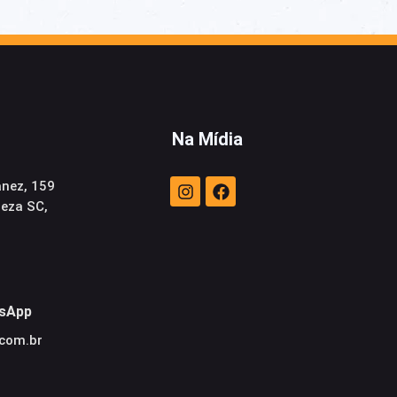
Na Mídia
anez, 159
neza SC,
sApp
.com.br