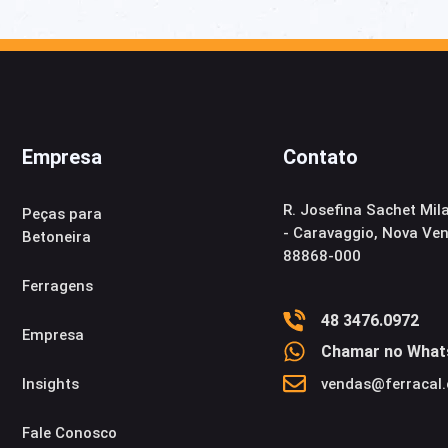
Empresa
Contato
R. Josefina Sachet Mil
Peças para
- Caravaggio, Nova Ve
Betoneira
88868-000
Ferragens
48 3476.0972
Empresa
Chamar no What
Insights​
vendas@ferracal
Fale Conosco