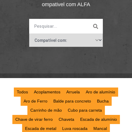
categorias: Compativel com ALFA
Todos
Acoplamentos
Arruela
Aro de alumínio
Aro de Ferro
Balde para concreto
Bucha
Carrinho de mão
Cubo para carreta
Chave de virar ferro
Chaveta
Escada de alumínio
Escada de metal
Luva roscada
Mancal